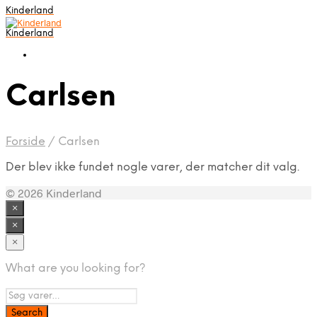
Kinderland
Kinderland
Carlsen
Forside
/
Carlsen
Der blev ikke fundet nogle varer, der matcher dit valg.
© 2026 Kinderland
×
×
×
What are you looking for?